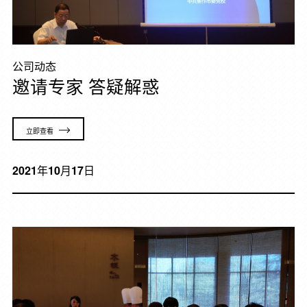
公司动态
邀请专家 答疑解惑
立即查看
2021年10月17日