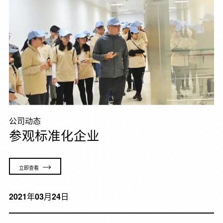
公司动态
参观标准化企业
立即查看
2021年03月24日